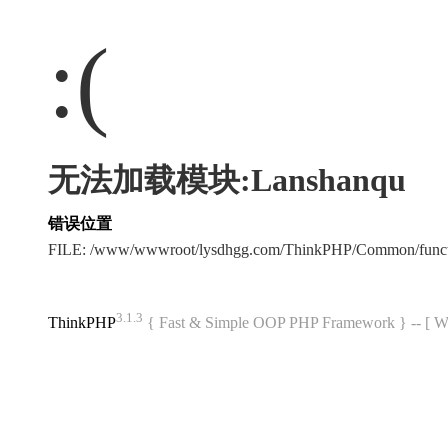
:(
无法加载模块:Lanshanqu
错误位置
FILE: /www/wwwroot/lysdhgg.com/ThinkPHP/Common/func
3.1.3
ThinkPHP
{ Fast & Simple OOP PHP Framework } -- 