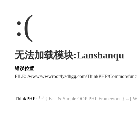
:(
无法加载模块:Lanshanqu
错误位置
FILE: /www/wwwroot/lysdhgg.com/ThinkPHP/Common/func
3.1.3
ThinkPHP
{ Fast & Simple OOP PHP Framework } -- 